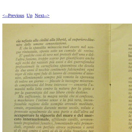
<--Previous
Up
Next-->