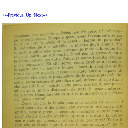
<--Previous
Up
Next-->