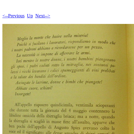
<--Previous
Up
Next-->