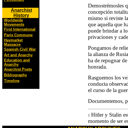
Demostrémosles qu
Anarchist
concepción totalita
History
mismo si reviste l
Worldwide
que aquella que ha
Movements
First International
puede brindar a lo
Paris Commune
privaciones y cade
Haymarket
Massacre
Pongamos de reliev
Spanish Civil War
la alianza de Rusi
Art and Anarchy
ha de repugnar de
Education and
Anarchy
honrada.
Anarchist Poets
Bibliography
Rasguemos los vel
Timeline
conducta observad
el curso de la guer
Documentemos, po
Hitler y Stalin es
1
momento de ser esc