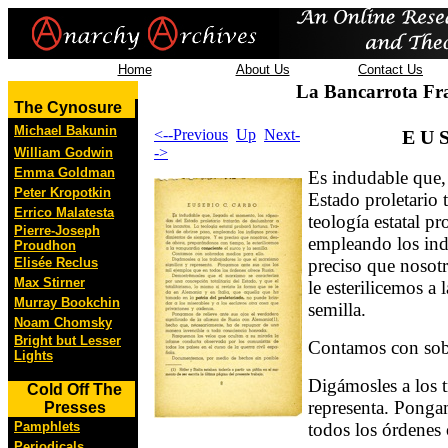
Home
About Us
Contact Us
La Bancarrota Fr
The Cynosure
Michael Bakunin
<--Previous
Up
Next-
E U 
->
William Godwin
Emma Goldman
Es indudable que,
Peter Kropotkin
Estado proletario 
Errico Malatesta
teología estatal pr
Pierre-Joseph
empleando los ind
Proudhon
Elisée Reclus
preciso que nosot
Max Stirner
le esterilicemos a 
Murray Bookchin
semilla.
Noam Chomsky
Bright but Lesser
Contamos con sobr
Lights
Digámosles a los t
Cold Off The
representa. Ponga
Presses
Pamphlets
todos los órdenes 
Periodicals