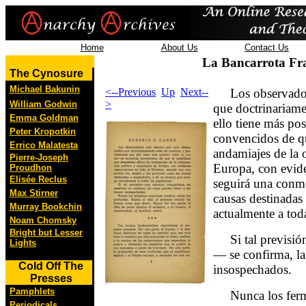
Home
About Us
Contact Us
La Bancarrota Fr
The Cynosure
Michael Bakunin
<--Previous
Up
Next--
Los observadore
>
William Godwin
que doctrinariame
Emma Goldman
ello tiene más po
Peter Kropotkin
convencidos de qu
Errico Malatesta
andamiajes de la 
Pierre-Joseph
Europa, con evide
Proudhon
Elisée Reclus
seguirá una conm
Max Stirner
causas destinadas
Murray Bookchin
actualmente a toda
Noam Chomsky
Bright but Lesser
Si tal previsión
Lights
— se confirma, la
Cold Off The
insospechados.
Presses
Pamphlets
Nunca los fermen
Periodicals