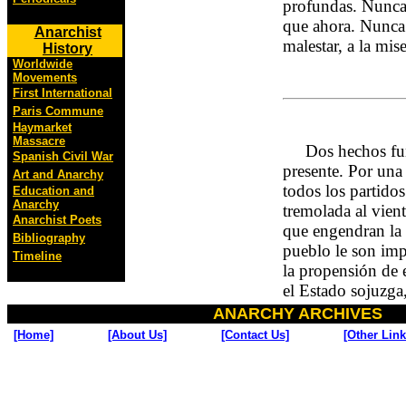
profundas. Nunca e
que ahora. Nunca 
Anarchist
malestar, a la mise
History
Worldwide
Movements
First International
Paris Commune
Haymarket
Massacre
Dos hechos fund
Spanish Civil War
presente. Por una 
Art and Anarchy
todos los partidos
Education and
Anarchy
tremolada al vien
Anarchist Poets
que engendran la 
Bibliography
pueblo le son imp
Timeline
la propensión de 
el Estado sojuzga
ANARCHY ARCHIVES
[Home]
[About Us]
[Contact Us]
[Other Link