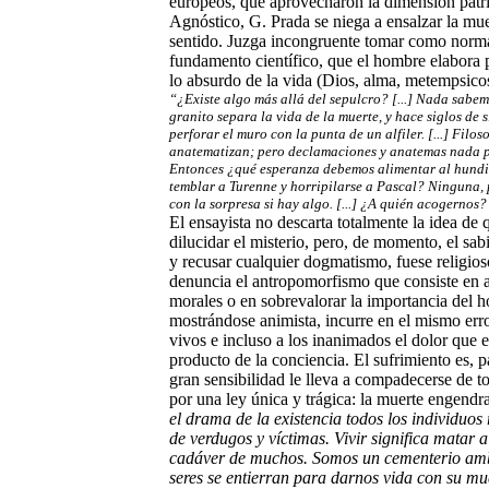
europeos, que aprovecharon la dimensión patriót
Agnóstico, G. Prada se niega a ensalzar la mu
sentido. Juzga incongruente tomar como norma
fundamento científico, que el hombre elabora 
lo absurdo de la vida (Dios, alma, metempsicosi
“¿Existe algo más allá del sepulcro? [...] Nada sabem
granito separa la vida de la muerte, y hace siglos de
perforar el muro con la punta de un alfiler. [...] Filo
anatematizan; pero declamaciones y anatemas nada 
Entonces ¿qué esperanza debemos alimentar al hundi
temblar a Turenne y horripilarse a Pascal? Ninguna, 
con la sorpresa si hay algo. [...] ¿A quién acogernos?
El ensayista no descarta totalmente la idea de 
dilucidar el misterio, pero, de momento, el sab
y recusar cualquier dogmatismo, fuese religios
denuncia el antropomorfismo que consiste en ap
morales o en sobrevalorar la importancia del 
mostrándose animista, incurre en el mismo error
vivos e incluso a los inanimados el dolor que 
producto de la conciencia. El sufrimiento es, pa
gran sensibilidad le lleva a compadecerse de to
por una ley única y trágica: la muerte engendra
el drama de la existencia todos los individuos
de verdugos y víctimas. Vivir significa matar a 
cadáver de muchos. Somos un cementerio amb
seres se entierran para darnos vida con su mu