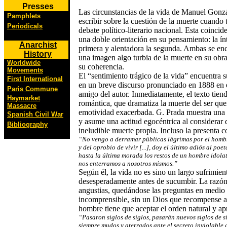
Presses
Las circunstancias de la vida de Manuel Gonz
Pamphlets
escribir sobre la cuestión de la muerte cuando
Periodicals
debate político-literario nacional. Esta coinci
una doble orientación en su pensamiento: la ínt
Anarchist
primera y alentadora la segunda. Ambas se en
History
una imagen algo turbia de la muerte en su obra
Worldwide
su coherencia.
Movements
El “sentimiento trágico de la vida” encuentra 
First International
en un breve discurso pronunciado en 1888 en e
Paris Commune
amigo del autor. Inmediatamente, el texto tiend
Haymarket
romántica, que dramatiza la muerte del ser que
Massacre
emotividad exacerbada. G. Prada muestra una
Spanish Civil War
y asume una actitud egocéntrica al considerar q
Bibliography
ineludible muerte propia. Incluso la presenta 
“No vengo a derramar públicas lágrimas por el hombr
y del oprobio de vivir [...], doy el último adiós al poe
hasta la última morada los restos de un hombre idolat
nos enterramos a nosotros mismos.”
Según él, la vida no es sino un largo sufrimie
desesperadamente antes de sucumbir. La razón
angustias, quedándose las preguntas en medio
incomprensible, sin un Dios que recompense al
hombre tiene que aceptar el orden natural y ap
“Pasaron siglos de siglos, pasarán nuevos siglos de 
siempre mudos y aterrados ante el secreto inviolable d