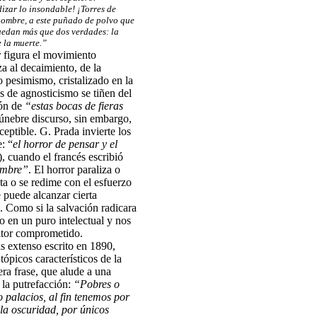
izar lo insondable! ¡Torres de
hombre, a este puñado de polvo que
quedan más que dos verdades: la
e la muerte.”
r figura el movimiento
nza al decaimiento, de la
o pesimismo, cristalizado en la
 de agnosticismo se tiñen del
ión de
“estas bocas de fieras
fúnebre discurso, sin embargo,
eptible. G. Prada invierte los
: “
el horror de pensar y el
), cuando el francés escribió
hombre”
. El horror paraliza o
ta o se redime con el esfuerzo
e puede alcanzar cierta
e. Como si la salvación radicara
co en un puro intelectual y nos
itor comprometido.
s extenso escrito en 1890,
ópicos característicos de la
ra frase, que alude a una
 la putrefacción:
“Pobres o
o palacios, al fin tenemos por
 la oscuridad, por únicos