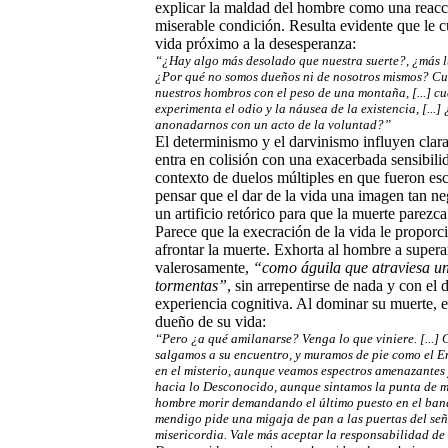
explicar la maldad del hombre como una reacci
miserable condición. Resulta evidente que le c
vida próximo a la desesperanza:
“¿Hay algo más desolado que nuestra suerte?, ¿más lú
¿Por qué no somos dueños ni de nosotros mismos? Cu
nuestros hombros con el peso de una montaña, [...] cu
experimenta el odio y la náusea de la existencia, [...
anonadarnos con un acto de la voluntad?”
El determinismo y el darvinismo influyen cla
entra en colisión con una exacerbada sensibili
contexto de duelos múltiples en que fueron es
pensar que el dar de la vida una imagen tan neg
un artificio retórico para que la muerte parezc
Parece que la execración de la vida le proporc
afrontar la muerte. Exhorta al hombre a supera
valerosamente,
“como águila que atraviesa u
tormentas”
, sin arrepentirse de nada y con el 
experiencia cognitiva. Al dominar su muerte, 
dueño de su vida:
“Pero ¿a qué amilanarse? Venga lo que viniere. [...]
salgamos a su encuentro, y muramos de pie como el E
en el misterio, aunque veamos espectros amenazantes 
hacia lo Desconocido, aunque sintamos la punta de mil
hombre morir demandando el último puesto en el banq
mendigo pide una migaja de pan a las puertas del señ
misericordia. Vale más aceptar la responsabilidad de 