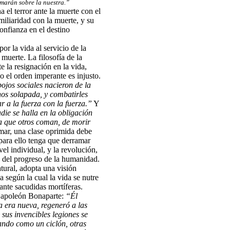
amarán sobre la nuestra.”
 el terror ante la muerte con el
miliaridad con la muerte, y su
onfianza en el destino
or la vida al servicio de la
uerte. La filosofía de la
 la resignación en la vida,
o el orden imperante es injusto.
ojos sociales nacieron de la
nos solapada, y combatirles
r a la fuerza con la fuerza.”
Y
ie se halla en la obligación
a que otros coman, de morir
mar, una clase oprimida debe
ara ello tenga que derramar
vel individual, y la revolución,
s del progreso de la humanidad.
tural, adopta una visión
 según la cual la vida se nutre
ante sacudidas mortíferas.
 Napoleón Bonaparte:
“Él
a era nueva, regeneró a las
sus invencibles legiones se
tando como un ciclón, otras