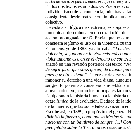
tumba de nuestros padres; nuestros hijos reirán y se 
En los dos textos estudiados, G. Prada relaciona
individualismo de la conciencia, mientras la fa
consiguiente desdramatización, implican una c
colectivo.
Llevada a su lógica más extrema, esta apuesta p
humanidad desemboca en una exaltación de la m
acción propugnada por G. Prada, que no admite
considera legítimo el uso de la violencia cuand
En un ensayo de 1888, ya afirmaba:
“Los desp
violencia, se fundan en la violencia más o me
violentamente es ejercer el derecho de contesta
añadió en una revisión posterior del texto:
“Nad
de sufrir para que otros gocen, de ayunar par
para que otros vivan.”
En vez de dejarse victi
imponer su derecho a una vida digna, aunque p
sangre. El polemista considera la rebeldía, a ni
a nivel colectivo, como los principales factore
Equiparando la historia humana a la historia na
cataclísmica
de la evolución. Deduce de la idea
de la muerte, que las sociedades avanzan medi
Escribe así, en 1889, a propósito del general
divinizó la fuerza y, como nuevo Mesías de un
naciones con un bautismo de sangre. [...] Con 
precipitaba sobre la Tierra, unas veces devas