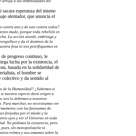
e arroja a las inmensidades del
si sacara esperanza del mismo
aje alentador, que anuncia el
s contra uno y de uno contra todos?
iento mudo, porque toda rebelión es
lucha. La acción aturde, embriaga y
enorgullece y da el dominio de la
estra fosa ni nos petrifiquemos en
a de progreso continuo, le
iega lucha por la existencia, el
sta, basada en la solidaridad de
rialista, el hombre se
 colectivo y da sentido al
:
no de la Humanidad? ¿Sabemos si
si nuestra especie dará origen a
os, nos lo debemos a nosotros
. Para marchar, no necesitamos ver
irmamento con los fantasmas de
es forjadas por el miedo y la
tros ojos y ver el Universo en toda
ad. No pedimos la existencia; pero
, pues, sin monopolizarla ni
sotros reímos y nos amamos sobre la