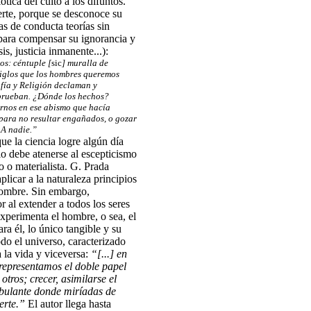
ica del culto a los difuntos.
erte, porque se desconoce su
s de conducta teorías sin
para compensar su ignorancia y
s, justicia inmanente...):
os: céntuple [
sic
] muralla de
 siglos que los hombres queremos
sofía y Religión declaman y
prueban. ¿Dónde los hechos?
rnos en ese abismo que hacía
para no resultar engañados, o gozar
 A nadie.”
que la ciencia logre algún día
io debe atenerse al escepticismo
o o materialista. G. Prada
licar a la naturaleza principios
hombre. Sin embargo,
 al extender a todos los seres
experimenta el hombre, o sea, el
ra él, lo único tangible y su
do el universo, caracterizado
 la vida y viceversa:
“[...] en
 representamos el doble papel
otros; crecer, asimilarse el
ulante donde miríadas de
erte.”
El autor llega hasta