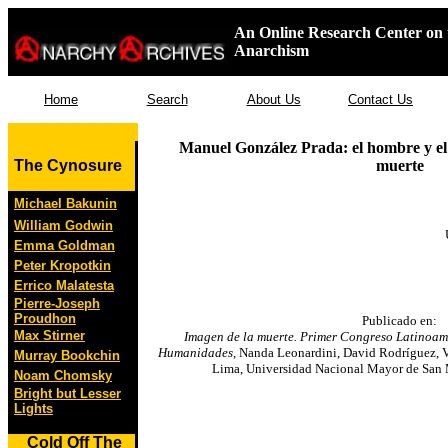
An Online Research Center on 
Anarchism
Home
Search
About Us
Contact Us
Manuel González Prada: el hombre y el r
The Cynosure
muerte
Michael Bakunin
William Godwin
Emma Goldman
Peter Kropotkin
Errico Malatesta
Pierre-Joseph
Proudhon
Publicado en:
Max Stirner
Imagen de la muerte. Primer Congreso Latinoam
Humanidades
, Nanda Leonardini, David Rodríguez, V
Murray Bookchin
Lima, Universidad Nacional Mayor de San 
Noam Chomsky
Bright but Lesser
Lights
Cold Off The