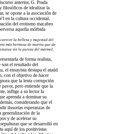
scurso anterior, G. Prada
 filosóficos de idealizar la
ar, se opone a la asociación de
VI en la cultura occidental.
mación del erotismo macabro
 perversa aquella mórbida
carecer la belleza y majestad del
eta más hermosa de muerta que de
statua sin la pureza del mármol,
resentarla de forma realista,
 son el resultado del
a, el ensayista destapa el ataúd
, con el objetivo de hacer
ignora que la lenta corrupción
e pavor, pero entiende que la
, inflige a su lector la
 que aprenda a dominar su
Además, considerando que el
undir ilusorias esperanzas de
a generalización de la
pos y de acelerar su
sepulturas que se desarrolló en
a aquí de los positivistas