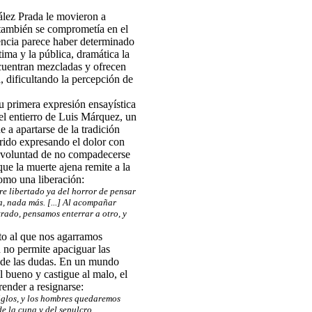
ález Prada le movieron a
 también se comprometía en el
dencia parece haber determinado
ima y la pública, dramática la
cuentran mezcladas y ofrecen
, dificultando la percepción de
su primera expresión ensayística
l entierro de Luis Márquez, un
e a apartarse de la tradición
rido expresando el dolor con
 voluntad de no compadecerse
ue la muerte ajena remite a la
como una liberación:
e libertado ya del horror de pensar
ta, nada más. [...] Al acompañar
rado, pensamos enterrar a otro, y
nto al que nos agarramos
 no permite apaciguar las
 de las dudas. En un mundo
 bueno y castigue al malo, el
render a resignarse:
siglos, y los hombres quedaremos
e la cuna y del sepulcro.