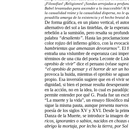
¡Filosofías! ¡Religiones! ¡Sondas arrojadas a profund
Babel levantadas para ascender a lo inaccesible! Al 
la casualidad reúne y la casualidad dispersa, no le 
pesadilla amarga de la existencia y el hecho brutal d
De forma gráfica, en un plano vertical, el auto
alternativo del sol a las tinieblas, de la espera
rebelión a la sumisión, pero resalta su profund
palabra
“desaliento”.
Hasta las proclamaciones
color rojizo del infierno gótico, con la evocac
hambrientas que amenazan devorarnos”
. El 
entraña una vislumbre de esperanza casi imperc
términos de una cita del poeta Leconte de Lisle
oprobio de vivir
” dice el peruano (véase
supra
“el oprobio de pensar y el horror de ser un 
provoca la huida, mientras el oprobio se aguan
propio. Esa inversión sugiere que en el vivir s
dignidad, si bien el pensar resulta desesperant
en la acción, no en la idea, lo cual es paradóji
permite entender por qué G. Prada fue un escr
“La muerte y la vida”, un ensayo filosófico má
sigue la misma pauta, aunque presenta nuevos t
poesía de los siglos XV y XVI. Desde la prime
Danza de la Muerte, se introduce la imagen de
ricos, ignorantes o sabios, nacidos en chozas 
abrigo la mortaja, por lecho la tierra, por Sol