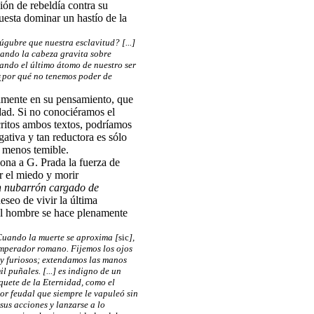
ón de rebeldía contra su
uesta dominar un hastío de la
gubre que nuestra esclavitud? [...]
ando la cabeza gravita sobre
ando el último átomo de nuestro ser
] ¿por qué no tenemos poder de
ramente en su pensamiento, que
dad. Si no conociéramos el
critos ambos textos, podríamos
ativa y tan reductora es sólo
a menos temible.
iona a G. Prada la fuerza de
r el miedo y morir
n nubarrón cargado de
deseo de vivir la última
el hombre se hace plenamente
 Cuando la muerte se aproxima [
sic
],
mperador romano. Fijemos los ojos
y furiosos; extendamos las manos
 puñales. [...] es indigno de un
uete de la Eternidad, como el
or feudal que siempre le vapuleó sin
sus acciones y lanzarse a lo