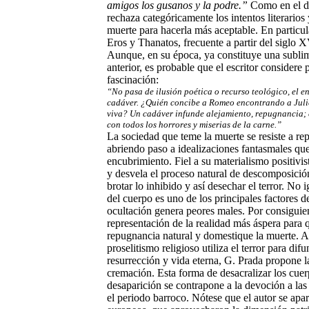
amigos los gusanos y la podre.”
Como en el di
rechaza categóricamente los intentos literarios y
muerte para hacerla más aceptable. En particul
Eros y Thanatos, frecuente a partir del siglo X
Aunque, en su época, ya constituye una subli
anterior, es probable que el escritor considere
fascinación:
“No pasa de ilusión poética o recurso teológico, el en
cadáver. ¿Quién concibe a Romeo encontrando a Juli
viva? Un cadáver infunde alejamiento, repugnancia; e
con todos los horrores y miserias de la carne.”
La sociedad que teme la muerte se resiste a rep
abriendo paso a idealizaciones fantasmales que
encubrimiento. Fiel a su materialismo positivist
y desvela el proceso natural de descomposición
brotar lo inhibido y así desechar el terror. No 
del cuerpo es uno de los principales factores d
ocultación genera peores males. Por consiguiente
representación de la realidad más áspera para
repugnancia natural y domestique la muerte. 
proselitismo religioso utiliza el terror para dif
resurrección y vida eterna, G. Prada propone l
cremación. Esta forma de desacralizar los cuer
desaparición se contrapone a la devoción a las 
el periodo barroco. Nótese que el autor se apart