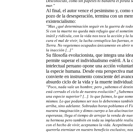
Desconocido, como sin papeles ni bandera el pirata s
mar.”
Al final, el autor vence el pesimismo y, como 
pozo de la desesperación, termina con un mens
existencialismo:
“Mas ¿qué determinación seguir en la guerra de todo
Si con la muerte no queda más refugio que el sometim
inútil y ridícula, con la vida nos toca la acción y la 
cura el mal de vivir; la lucha centuplica las fuerzas, 
Tierra. No vegetemos ocupados únicamente en abrir nu
la inacción [...]”
Su filosofía evolucionista, que integra una ide
permite superar el individualismo estéril. A la c
intelectual peruano opone una acción voluntari
la especie humana. Desde esta perspectiva mate
convierte en instrumento consciente del avance
absurdo ciclo de la vida y la muerte individual
“Poco, nada vale un hombre; pero ¿sabemos el desti
está cerrado el ciclo de nuestra evolución? ¿Sabemos 
una especie superior? [...]: lo que fuimos, lo que som
mismos. Lo que podamos ser nos lo deberemos también
arriba, sino adelante. Sobradas horas poblamos el F
nuestra imaginación y dimos cuerpo a las alucinacion
esperanza; llega el tiempo de arrojar la venda de nues
su hermosa pero también en toda su implacable realid
con el hecho de vivir, aceptamos la vida. Aceptémosla
quererla eternizar en nuestro beneficio exclusivo; no