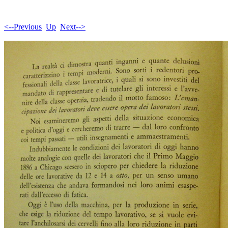
<--Previous
Up
Next-->