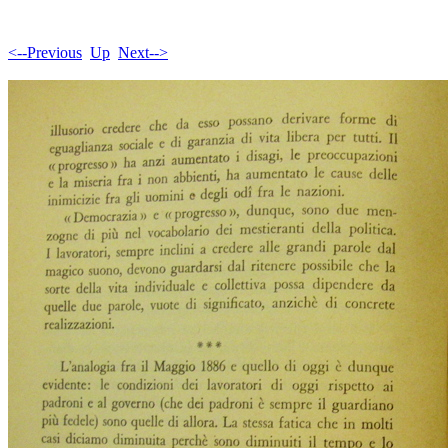
<--Previous
Up
Next-->