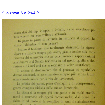
<--Previous
Up
Next-->