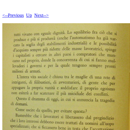
<--Previous
Up
Next-->