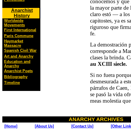
conocemos y que l
la mayor parte de
Anarchist
claro estó — a los
History
capitostes, ya es 
Worldwide
Movements
riguroso que firma
First International
fe.
Paris Commune
Haymarket
La demostración pa
Massacre
corresponde a Mar
Spanish Civil War
Art and Anarchy
clases la brinda. C
Education and
au XCIII siecle.
Anarchy
Anarchist Poets
Si no fuera porque
Bibliography
desmesurada a este
Timeline
párrafos de Caen,
se pasó la vida of
meas molestia que
ANARCHY ARCHIVES
[Home]
[About Us]
[Contact Us]
[Other Link