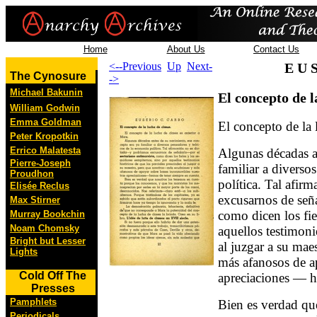
Home
About Us
Contact Us
<--Previous
Up
Next-
E U 
The Cynosure
->
Michael Bakunin
El concepto de l
William Godwin
Emma Goldman
El concepto de la 
Peter Kropotkin
Errico Malatesta
Algunas décadas a
Pierre-Joseph
familiar a diverso
Proudhon
política. Tal afi
Elisée Reclus
excusarnos de señ
Max Stirner
como dicen los fie
Murray Bookchin
Noam Chomsky
aquellos testimoni
Bright but Lesser
al juzgar a su ma
Lights
más afanosos de a
Cold Off The
apreciaciones — h
Presses
Pamphlets
Bien es verdad qu
Periodicals