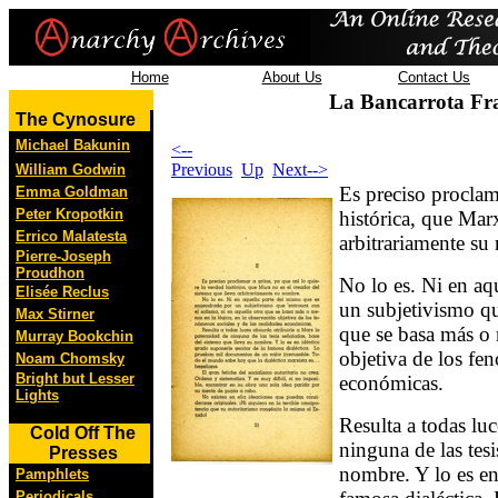
Home
About Us
Contact Us
La Bancarrota Fr
The Cynosure
Michael Bakunin
<--
Previous
Up
Next-->
William Godwin
Es preciso proclama
Emma Goldman
Peter Kropotkin
histórica, que Marx
Errico Malatesta
arbitrariamente su
Pierre-Joseph
Proudhon
No lo es. Ni en aq
Elisée Reclus
un subjetivismo qu
Max Stirner
que se basa más o 
Murray Bookchin
objetiva de los fen
Noam Chomsky
Bright but Lesser
económicas.
Lights
Resulta a todas luc
Cold Off The
ninguna de las tesi
Presses
nombre. Y lo es en
Pamphlets
Periodicals