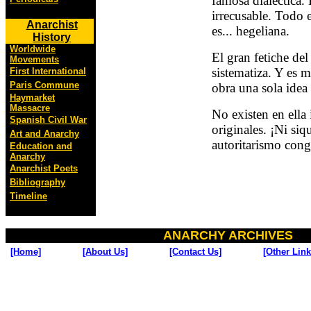
famosa dialéctica
irrecusable. Todo 
Anarchist
es... hegeliana.
History
Worldwide
El gran fetiche del
Movements
sistematiza. Y es m
First International
Paris Commune
obra una sola idea
Haymarket
Massacre
No existen en ella
Spanish Civil War
originales. ¡Ni siq
Art and Anarchy
autoritarismo cong
Education and
Anarchy
Anarchist Poets
Bibliography
Timeline
ANARCHY ARCHIVES
[Home]
[About Us]
[Contact Us]
[Other Link