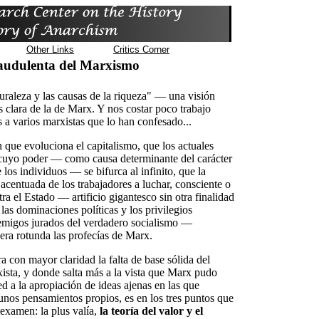
Other Links
Critics Corner
audulenta del Marxismo
turaleza y las causas de la riqueza" — una visión
clara de la de Marx. Y nos costar poco trabajo
 a varios marxistas que lo han confesado...
que evoluciona el capitalismo, que los actuales
cuyo poder — como causa determinante del carácter
e los individuos — se bifurca al infinito, que la
acentuada de los trabajadores a luchar, consciente o
ra el Estado — artificio gigantesco sin otra finalidad
las dominaciones políticas y los privilegios
migos jurados del verdadero socialismo —
ra rotunda las profecías de Marx.
 con mayor claridad la falta de base sólida del
xista, y donde salta más a la vista que Marx pudo
ed a la apropiación de ideas ajenas en las que
nos pensamientos propios, es en los tres puntos que
examen: la plus valía,
la teoría del valor y el