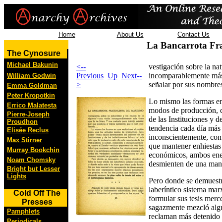
Home
About Us
Contact Us
La Bancarrota Fr
The Cynosure
Michael Bakunin
<--
vestigación sobre la na
Previous
Up
Next--
incomparablemente más 
William Godwin
>
señalar por sus nombres
Emma Goldman
Peter Kropotkin
Lo mismo las formas en 
Errico Malatesta
modos de producción, 
Pierre-Joseph
de las Instituciones y d
Proudhon
tendencia cada día más 
Elisée Reclus
inconscientemente, cont
Max Stirner
que mantener enhiestas 
Murray Bookchin
económicos, ambos ene
Noam Chomsky
desmienten de una mane
Bright but Lesser
Lights
Pero donde se demuestra
laberíntico sistema mar
Cold Off The
formular sus tesis merc
Presses
sagazmente mezcló algu
Pamphlets
reclaman más detenido 
Periodicals