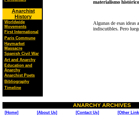
materialismo históric
Anarchist
History
Worldwide
Algunas de esas ideas a
Movements
indiscutibles. Pero lue
First International
Paris Commune
Haymarket
Massacre
Spanish Civil War
Art and Anarchy
Education and
Anarchy
Anarchist Poets
Bibliography
Timeline
ANARCHY ARCHIVES
[Home]
[About Us]
[Contact Us]
[Other Link