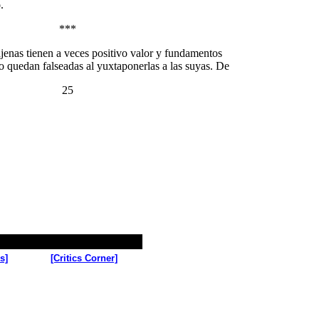
o
.
***
jenas tienen a veces positivo valor y fundamentos
go quedan falseadas al yuxtaponerlas a las suyas. De
25
s]
[Critics Corner]