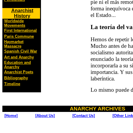
pie ni el más remot
forma inequívoca d
Anarchist
el Estado...
History
Worldwide
Movements
La teoría del va
First International
Paris Commune
Hemos de repetir l
Haymarket
Mucho antes de hac
Massacre
Spanish Civil War
socialismo autorita
Art and Anarchy
enunciado la teorí
Education and
incorporarla a su s
Anarchy
importancia. Y sus
Anarchist Poets
laberíntica.
Bibliography
Timeline
Lo mismo puede de
ANARCHY ARCHIVES
[Home]
[About Us]
[Contact Us]
[Other Link