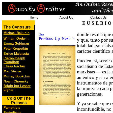
Home
About Us
Contact Us
E U S E B I
The Cynosure
Michael Bakunin
<--
donde resulta que
Previous
Up
Next-->
William Godwin
y que, tanto por s
Emma Goldman
totalidad, son fals
Peter Kropotkin
carácter científico 
Errico Malatesta
Pierre-Joseph
Pueden, sí, servir 
Proudhon
socialismo de Esta
Elisée Reclus
marxistas — es la 
Max Stirner
Murray Bookchin
auténtico y sin afei
Noam Chomsky
instrumentos de p
Bright but Lesser
la riqueza creada 
Lights
generaciones.
Cold Off The
Presses
Y ya se sabe que es
Pamphlets
inconfundible, no 
Periodicals