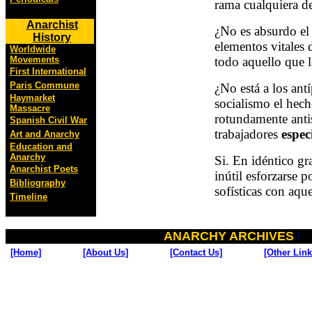
rama cualquiera de
Anarchist
¿No es absurdo el 
History
elementos vitales
Worldwide
todo aquello que 
Movements
First International
Paris Commune
¿No está a los ant
Haymarket
socialismo el hech
Massacre
rotundamente antis
Spanish Civil War
trabajadores
espec
Art and Anarchy
Education and
Anarchy
Si. En idéntico gr
Anarchist Poets
inútil esforzarse p
Bibliography
sofísticas con aqu
Timeline
ANARCHY ARCHIVES
[Home]
[About Us]
[Contact Us]
[Other Link